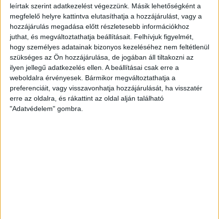
leírtak szerint adatkezelést végezzünk. Másik lehetőségként a
2023. június 2.
megfelelő helyre kattintva elutasíthatja a hozzájárulást, vagy a
hozzájárulás megadása előtt részletesebb információkhoz
Érettségi 2023: még érezni a Covid
juthat, és megváltoztathatja beállításait.
Felhívjuk figyelmét,
hatásait, sok a kérdőjel a következő
hogy személyes adatainak bizonyos kezeléséhez nem feltétlenül
vizsgaidőszakkal kapcsolatban
szükséges az Ön hozzájárulása, de jogában áll tiltakozni az
ilyen jellegű adatkezelés ellen. A beállításai csak erre a
2023. március 31.
weboldalra érvényesek. Bármikor megváltoztathatja a
Az egyetemisták nagyjából fele tölti csak
preferenciáit, vagy visszavonhatja hozzájárulását, ha visszatér
ki, mégsem haszontalan az oktatók
erre az oldalra, és rákattint az oldal alján található
véleményezésére szolgáló kérdőív
"Adatvédelem" gombra.
2023. március 17.
„Lincshangulat alakult ki az egyes
egységekben” - petícióban követelnek
béremelést a Pécsi Tudományegyetem
dolgozói
KÖVESS MINKET VAGY
LÉPJ VELÜNK
KAPCSOLATBA!