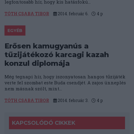
legfontosabb hír, hogy kis hatásfokú...
TÓTH CSABA TIBOR
2014. február 6.
4
p
EGYÉB
Erősen kamugyanús a
tűzijátékozó karcagi kazah
konzul diplomája
Még tegnapi hír, hogy iszonyatosan hangos tűzijáték
verte fel szombat este Buda csendjét. A zajos ünneplés
nem másnak szólt, mint...
TÓTH CSABA TIBOR
2014. február 3.
4
p
KAPCSOLÓDÓ CIKKEK