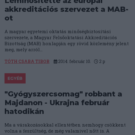
Leminősítette az európai
akkreditációs szervezet a MAB-
ot
A magyar egyetemi oktatás minőségbiztosítási
szervezete, a Magyar Felsőoktatási Akkreditációs
Bizottság (MAB) honlapján egy rövid közlemény jelent
meg, mely arról...
TÓTH CSABA TIBOR
2014. február 10.
2
p
EGYÉB
"Gyógyszercsomag" robbant a
Majdanon - Ukrajna február
hatodikán
Ma a várakozásokkal ellentétben nemhogy csökkent
volna a feszültség, de még valamivel nőtt is. A