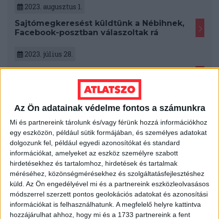
2023. augusztus 1.
Sajtómegkeresést küldtünk a Nébihnek,
Facebook-posztban válaszoltak rá
2023. július 28.
Nehéz dolga van a leendő
egyetemistáknak, drága albérlettel,
kollégiumi várólistákkal kell számolniuk
Az Ön adatainak védelme fontos a számunkra
2023. június 13.
Mi és partnereink tárolunk és/vagy férünk hozzá információkhoz
Magáncégektől lehet szekrényeket
egy eszközön, például sütik formájában, és személyes adatokat
bérelni az iskolákban, ha nincs pénz
dolgozunk fel, például egyedi azonosítókat és standard
sajátra
információkat, amelyeket az eszköz személyre szabott
hirdetésekhez és tartalomhoz, hirdetések és tartalmak
2023. június 6.
méréséhez, közönségmérésekhez és szolgáltatásfejlesztéshez
„Nem lehet a gyermekvédelmet
küld.
Az Ön engedélyével mi és a partnereink eszközleolvasásos
egyfókuszúan nyomni” – interjú Szilvási
módszerrel szerzett pontos geolokációs adatokat és azonosítási
Lénával, az SOS Gyermekfalvak szakmai
információkat is felhasználhatunk. A megfelelő helyre kattintva
vezetőjével
hozzájárulhat ahhoz, hogy mi és a 1733 partnereink a fent