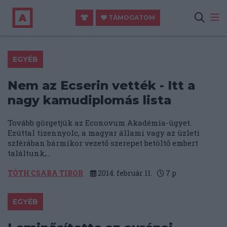
TÁMOGATOM
EGYÉB
Nem az Ecserin vették - Itt a
nagy kamudiplomás lista
Tovább görgetjük az Econovum Akadémia-ügyet.
Ezúttal tizennyolc, a magyar állami vagy az üzleti
szférában bármikor vezető szerepet betöltő embert
találtunk,...
TÓTH CSABA TIBOR
2014. február 11.
7
p
EGYÉB