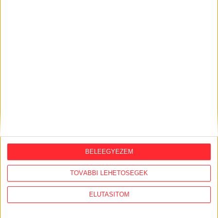
2026. augusztus 4.
Strómanok és keresztapák a végeken –
Elcsalt vidékfejlesztési pénzek nyomában
2026. augusztus 3.
Észak-olasz villára cserélte budapesti
lakcímét Habony Árpád, egy helyi
ingatlanos-dinasztiához vezetnek a szálak
2026. augusztus 3.
Feleslegessé váltak a külföldi orbánisták,
vezetőik Amerikában házalnak a
hálózattal
BELEEGYEZEM
TOVÁBBI LEHETŐSÉGEK
1
2
ELUTASÍTOM