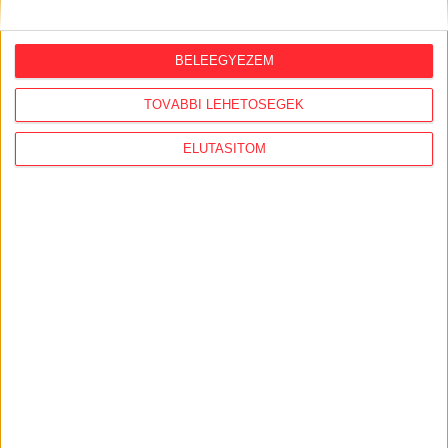
BELEEGYEZEM
YOUTUBE
TOVÁBBI LEHETŐSÉGEK
ELUTASÍTOM
TIKTOK