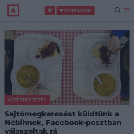
TÁMOGATOM
KÖZÉTKEZTETÉS
Sajtómegkeresést küldtünk a
Nébihnek, Facebook-posztban
válaszoltak rá