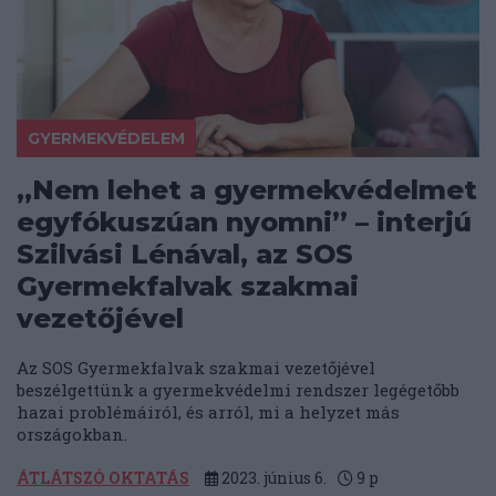
GYERMEKVÉDELEM
„Nem lehet a gyermekvédelmet
egyfókuszúan nyomni” – interjú
Szilvási Lénával, az SOS
Gyermekfalvak szakmai
vezetőjével
Az SOS Gyermekfalvak szakmai vezetőjével
beszélgettünk a gyermekvédelmi rendszer legégetőbb
hazai problémáiról, és arról, mi a helyzet más
országokban.
ÁTLÁTSZÓ OKTATÁS
2023. június 6.
9
p