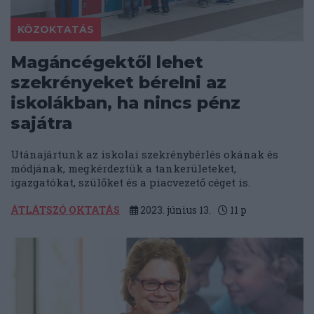
KÖZOKTATÁS
Magáncégektől lehet
szekrényeket bérelni az
iskolákban, ha nincs pénz
sajátra
Utánajártunk az iskolai szekrénybérlés okának és
módjának, megkérdeztük a tankerületeket,
igazgatókat, szülőket és a piacvezető céget is.
ÁTLÁTSZÓ OKTATÁS
2023. június 13.
11
p