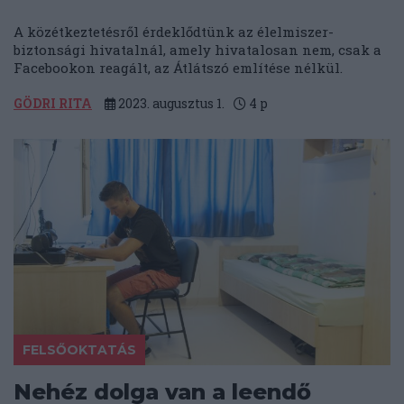
A közétkeztetésről érdeklődtünk az élelmiszer-
biztonsági hivatalnál, amely hivatalosan nem, csak a
Facebookon reagált, az Átlátszó említése nélkül.
GÖDRI RITA
2023. augusztus 1.
4
p
FELSŐOKTATÁS
Nehéz dolga van a leendő