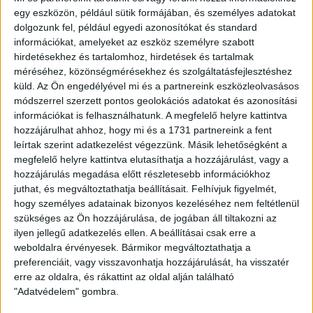
egy eszközön, például sütik formájában, és személyes adatokat
dolgozunk fel, például egyedi azonosítókat és standard
információkat, amelyeket az eszköz személyre szabott
hirdetésekhez és tartalomhoz, hirdetések és tartalmak
méréséhez, közönségmérésekhez és szolgáltatásfejlesztéshez
küld.
Az Ön engedélyével mi és a partnereink eszközleolvasásos
módszerrel szerzett pontos geolokációs adatokat és azonosítási
LEGFRISSEBB
információkat is felhasználhatunk. A megfelelő helyre kattintva
hozzájárulhat ahhoz, hogy mi és a 1731 partnereink a fent
leírtak szerint adatkezelést végezzünk. Másik lehetőségként a
2026. augusztus 6.
megfelelő helyre kattintva elutasíthatja a hozzájárulást, vagy a
Mészárosék V-Híd Kft.-je behúzta az első,
hozzájárulás megadása előtt részletesebb információkhoz
300 milliós tenderét a választások óta
juthat, és megváltoztathatja beállításait.
Felhívjuk figyelmét,
hogy személyes adatainak bizonyos kezeléséhez nem feltétlenül
2026. augusztus 6.
szükséges az Ön hozzájárulása, de jogában áll tiltakozni az
ilyen jellegű adatkezelés ellen. A beállításai csak erre a
Mi maradt mára a független sajtóból? –
weboldalra érvényesek. Bármikor megváltoztathatja a
podcast Mong Attilával az Átlátszó 15.
preferenciáit, vagy visszavonhatja hozzájárulását, ha visszatér
szülinapja alkalmából
erre az oldalra, és rákattint az oldal alján található
"Adatvédelem" gombra.
2026. augusztus 5.