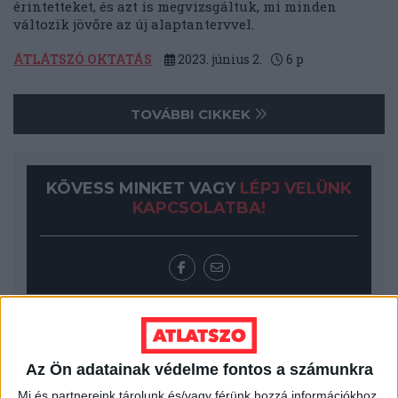
érintetteket, és azt is megvizsgáltuk, mi minden
változik jövőre az új alaptantervvel.
ÁTLÁTSZÓ OKTATÁS
2023. június 2.
6
p
TOVÁBBI CIKKEK
KÖVESS MINKET VAGY
LÉPJ VELÜNK
KAPCSOLATBA!
Az Ön adatainak védelme fontos a számunkra
Mi és partnereink tárolunk és/vagy férünk hozzá információkhoz